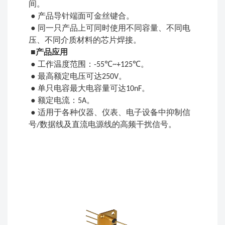
间。
●
产品导针端面可金丝键合。
●
同一只产品上可同时使用不同容量、不同电
压、不同介质材料的芯片焊接。
■
产品应用
●
工作温度范围：
℃
℃
。
-55
~+125
●
最高额定电压可达
。
250V
●
单只电容最大电容量可达
。
10nF
●
额定电流：
。
5A
●
适用于各种仪器、仪表、电子设备中抑制信
号
数据线及直流电源线的高频干扰信号。
/